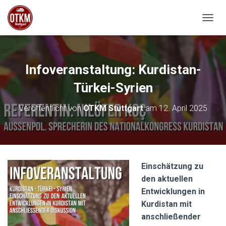
NAVIG
Infoveranstaltung: Kurdistan-
Türkei-Syrien
Veröffentlicht von
OTKM Stuttgart
am
12. April 2025
Einschätzung zu
den aktuellen
Entwicklungen in
Kurdistan mit
anschließender