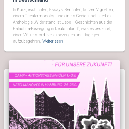
In Kurzgeschichten, Essays, Berichten, kurzen Vignetten,
einem Theatermonolog und einem Gedicht schildert die
Anthologie „Widerstand ist Liebe – Geschichten aus der
Palästina-Bewegung in Deutschland“, was es bedeutet,
einen Völkermord live zu bezeugen und dagegen
aufzubegehren.
Weiterlesen