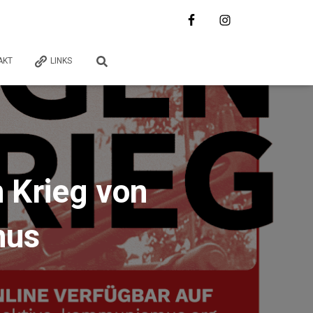
AKT
LINKS
 Krieg von
mus