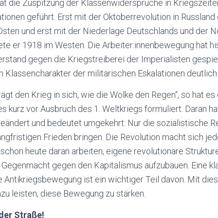
hat die Zuspitzung der Klassenwidersprüche in Kriegszeit
ationen geführt. Erst mit der Oktoberrevolution in Russland
Osten und erst mit der Niederlage Deutschlands und der 
te er 1918 im Westen. Die Arbeiter:innenbewegung hat his
rstand gegen die Kriegstreiberei der Imperialisten gespiel
 Klassencharakter der militärischen Eskalationen deutlic
rägt den Krieg in sich, wie die Wolke den Regen“, so hat es
ès kurz vor Ausbruch des 1. Weltkriegs formuliert. Daran hat
eändert und bedeutet umgekehrt: Nur die sozialistische R
angfristigen Frieden bringen. Die Revolution macht sich je
 schon heute daran arbeiten, eigene revolutionäre Struktur
e Gegenmacht gegen den Kapitalismus aufzubauen. Eine k
he Antikriegsbewegung ist ein wichtiger Teil davon. Mit die
azu leisten, diese Bewegung zu stärken.
der Straße!