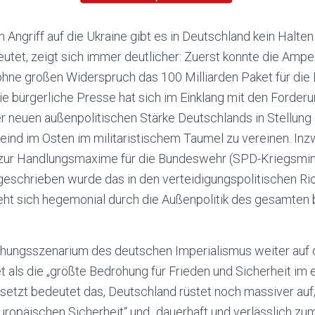
 Angriff auf die Ukraine gibt es in Deutschland kein Halte
tet, zeigt sich immer deutlicher: Zuerst konnte die Ampe
 ohne großen Widerspruch das 100 Milliarden Paket für di
ie bürgerliche Presse hat sich im Einklang mit den Forder
r neuen außenpolitischen Stärke Deutschlands in Stellung
eind im Osten im militaristischem Taumel zu vereinen. In
“ zur Handlungsmaxime für die Bundeswehr (SPD-Kriegsmini
eschrieben wurde das in den verteidigungspolitischen Ric
ht sich hegemonial durch die Außenpolitik des gesamten 
ohungsszenarium des deutschen Imperialismus weiter auf 
t als die „größte Bedrohung für Frieden und Sicherheit im 
rsetzt bedeutet das, Deutschland rüstet noch massiver au
europäischen Sicherheit“ und „dauerhaft und verlässlich zu