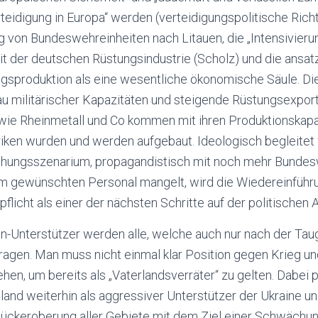
teidigung in Europa“ werden (verteidigungspolitische Richtl
g von Bundeswehreinheiten nach Litauen, die „Intensivieru
 der deutschen Rüstungsindustrie (Scholz) und die ansa
gsproduktion als eine wesentliche ökonomische Säule. Die
u militärischer Kapazitäten und steigende Rüstungsexport
ie Rheinmetall und Co kommen mit ihren Produktionskapaz
briken wurden und werden aufgebaut. Ideologisch begleitet
ohungsszenarium, propagandistisch mit noch mehr Bunde
am gewünschten Personal mangelt, wird die Wiedereinführu
licht als einer der nächsten Schritte auf der politischen
in-Unterstützer werden alle, welche auch nur nach der Taug
ragen. Man muss nicht einmal klar Position gegen Krieg u
hen, um bereits als „Vaterlandsverräter“ zu gelten. Dabei p
and weiterhin als aggressiver Unterstützer der Ukraine u
Rückeroberung aller Gebiete mit dem Ziel einer Schwächu