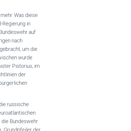
n mehr. Was diese
l-Regierung in
e Bundeswehr auf
ungen nach
 gebracht, um die
zwischen wurde
ster Pistorius, im
htlinien der
bürgerlichen
die russische
euroatlantischen
f, die Bundeswehr
m „Grundpfeiler der