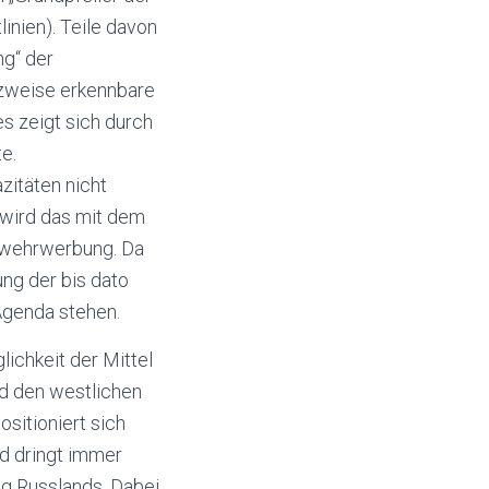
inien). Teile davon
ng“ der
tzweise erkennbare
s zeigt sich durch
e.
itäten nicht
 wird das mit dem
swehrwerbung. Da
ng der bis dato
 Agenda stehen.
lichkeit der Mittel
nd den westlichen
ositioniert sich
nd dringt immer
ng Russlands. Dabei