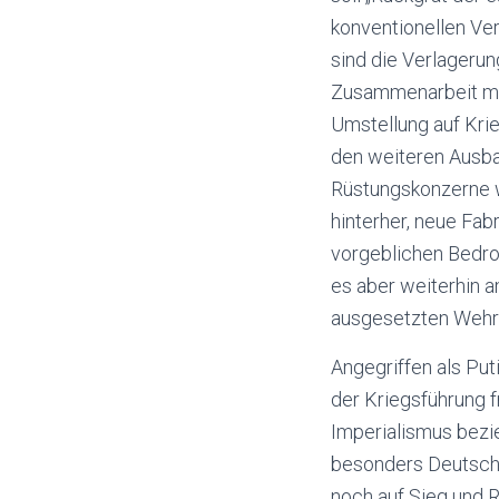
konventionellen Ver
sind die Verlagerun
Zusammenarbeit mit
Umstellung auf Krie
den weiteren Ausba
Rüstungskonzerne w
hinterher, neue Fa
vorgeblichen Bedr
es aber weiterhin 
ausgesetzten Wehrpf
Angegriffen als Put
der Kriegsführung f
Imperialismus bezie
besonders Deutschl
noch auf Sieg und 