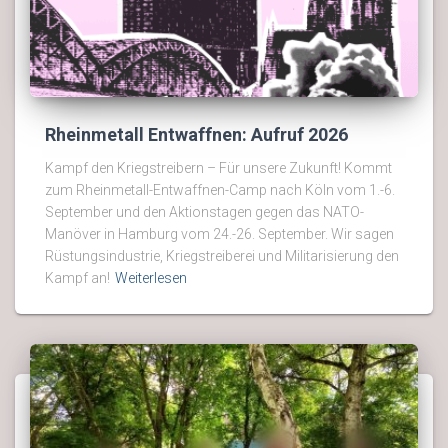
Rheinmetall Entwaffnen: Aufruf 2026
Kampf den Kriegstreibern – Für unsere Zukunft! Kommt
zum Rheinmetall-Entwaffnen-Camp nach Köln vom 1.-6.
September und den Aktionstagen gegen das NATO-
Manöver in Hamburg vom 24.-26. September. Wir sagen
Rüstungsindustrie, Kriegstreiberei und Militarisierung den
Kampf an!
Weiterlesen