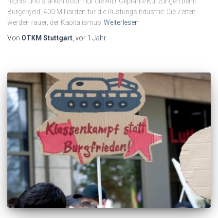
rechts und stärken doch nur die AfD. Geplante Kürzungen beim
Bürgergeld, 400 Milliarden für die Rüstungsindustrie: Die Zeiten
werden rauer, der Kapitalismus
Weiterlesen
Von
OTKM Stuttgart
, vor
1 Jahr