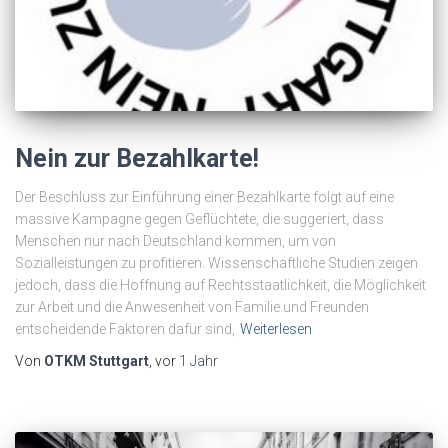
Nein zur Bezahlkarte!
Der Beschluss zur Einführung einer Bezahlkarte folgt auf eine
massive Kampagne gegen Geflüchtete, die suggeriert, dass
Menschen nur nach Deutschland kommen, um von
Sozialleistungen zu profitieren. Wissenschaftliche Studien zeigen
jedoch, dass die Hoffnung auf Rechtsstaatlichkeit, die Möglichkeit
zur Arbeit und die Anwesenheit von Familie und Freunden
entscheidende Faktoren dafür sind,
Weiterlesen
Von
OTKM Stuttgart
, vor
1 Jahr