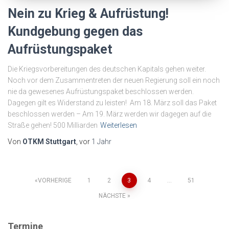
Nein zu Krieg & Aufrüstung!
Kundgebung gegen das
Aufrüstungspaket
Die Kriegsvorbereitungen des deutschen Kapitals gehen weiter.
Noch vor dem Zusammentreten der neuen Regierung soll ein noch
nie da gewesenes Aufrüstungspaket beschlossen werden.
Dagegen gilt es Widerstand zu leisten! Am 18. März soll das Paket
beschlossen werden – Am 19. März werden wir dagegen auf die
Straße gehen! 500 Milliarden
Weiterlesen
Von
OTKM Stuttgart
, vor
1 Jahr
Seitennummerierung
VORHERIGE
1
2
3
4
…
51
NÄCHSTE
der
Termine