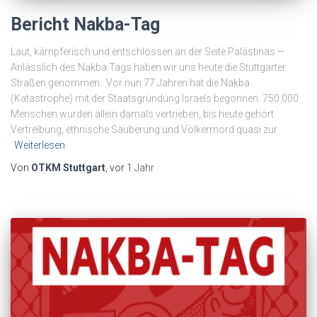
Bericht Nakba-Tag
Laut, kämpferisch und entschlossen an der Seite Palästinas —
Anlässlich des Nakba Tags haben wir uns heute die Stuttgarter
Straßen genommen. Vor nun 77 Jahren hat die Nakba
(Katastrophe) mit der Staatsgründung Israels begonnen. 750.000
Menschen wurden allein damals vertrieben, bis heute gehört
Vertreibung, ethnische Säuberung und Völkermord quasi zur
Weiterlesen
Von
OTKM Stuttgart
, vor
1 Jahr