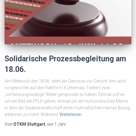
Solidarische Prozessbegleitung am
18.06.
Am Mittwoch den 18.06. steht ein Genosse vor Gericht. Ihm wird
vorgeworfen auf der Plattform X (ehemals Twitter) zwei
„verfassungswidrige“ Bilder gerepostet zu haben. Einmal soll es
um ein Bild der PFLP gehen, einmal um ein humoristisches Meme
in dem die Staatsanwaltschaft einen mutmaßlichen Hamas Bezug
erkennen zu meint. Während
Weiterlesen
Von
OTKM Stuttgart
, vor
1 Jahr