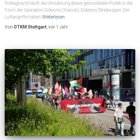
Freitagnacht läuft die Umsetzung dieser genozidialen Politik in der
Form der Operation Gideon’s Chariots, Gideons Streitwagen. Die
Luftangriffe haben
Weiterlesen
Von
OTKM Stuttgart
, vor
1 Jahr