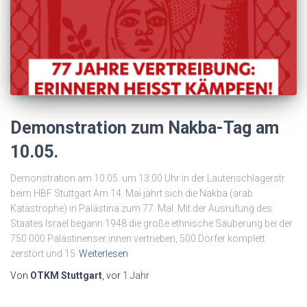
Demonstration zum Nakba-Tag am
10.05.
Demonstration am 10.05. um 13:00 Uhr in der Lautenschlagerstr
beim HBF Stuttgart Am 14. Mai jährt sich die Nakba (arab.
Katastrophe) in Palästina zum 77. Mal. Mit der Ausrufung des
Staates Israel begann 1948 die große ethnische Säuberung bei der
750 000 Palästinenser:innen vertrieben, 500 Dörfer komplett
zerstört und 15
Weiterlesen
Von
OTKM Stuttgart
, vor
1 Jahr