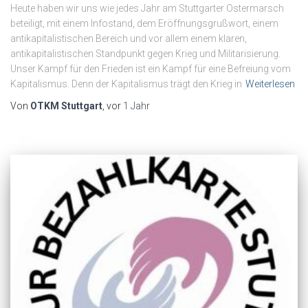
Heute haben wir uns wie jedes Jahr am Stuttgarter Ostermarsch
beteiligt, mit einem Infostand, dem Eröffnungsgrußwort, einem
antikapitalistischen Bereich und vor allem einem klaren,
antikapitalistischen Standpunkt gegen Krieg und Militarisierung.
Unser Kampf für den Frieden ist ein Kampf für eine Befreiung vom
Kapitalismus. Denn der Kapitalismus trägt den Krieg in
Weiterlesen
Von
OTKM Stuttgart
, vor
1 Jahr