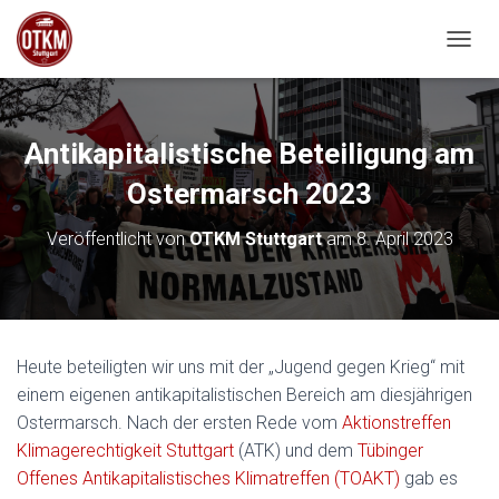
NAVIG
Antikapitalistische Beteiligung am
Ostermarsch 2023
Veröffentlicht von
OTKM Stuttgart
am
8. April 2023
Heute beteiligten wir uns mit der „Jugend gegen Krieg“ mit
einem eigenen antikapitalistischen Bereich am diesjährigen
Ostermarsch. Nach der ersten Rede vom
Aktionstreffen
Klimagerechtigkeit Stuttgart
(ATK) und dem
Tübinger
Offenes Antikapitalistisches Klimatreffen (TOAKT)
gab es