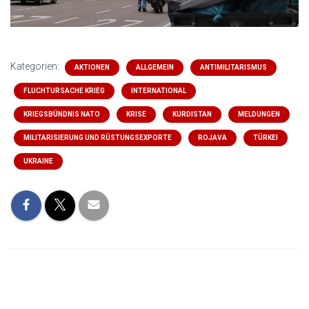
Kategorien:
AKTIONEN
ALLGEMEIN
ANTIMILITARISMUS
FLUCHTURSACHE KRIEG
INTERNATIONAL
KRIEGSBÜNDNIS NATO
KRISE
KURDISTAN
MELDUNGEN
MILITARISIERUNG UND RÜSTUNGSEXPORTE
ROJAVA
TÜRKEI
UKRAINE